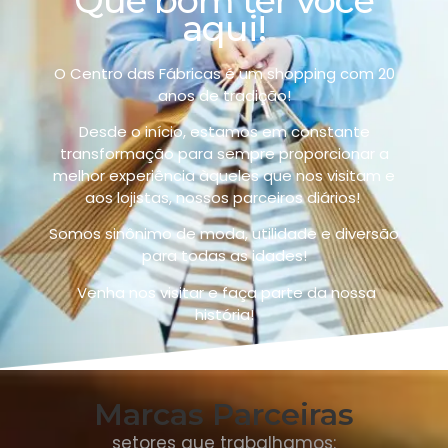
Que bom ter você
aqui!
O Centro das Fábricas é um shopping com 20
anos de tradição!
Desde o início, estamos em constante
transformação para sempre proporcionar a
melhor experiência àqueles que nos visitam e
aos lojistas, nossos parceiros diários!
Somos sinônimo de
moda, utilidade e diversão
para todas as idades!
Venha nos visitar e faça parte da nossa
história!
Marcas Parceiras
setores que trabalhamos: